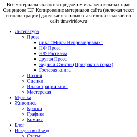
Все материалы являются предметом исключительных прав
Свиридова Т.Г. Копирование материалов сайта (включая текст
и иллюстрации) допускается только с активной ссылкой на
сайт timsviridov.ru
Литература
Проза
цикл "Миры Непримиримых"
НФ Проза
НФ Рассказы
другая Проза
Бедный Сэнсэй (Призраки в горах)
Гостевая книга
Поэзия
Оценки
Иллюстрации книг
Мастерская
Музыка
Живопись
Краски
Графика
Комикс
Блог
Искусство Звезд
Статьи